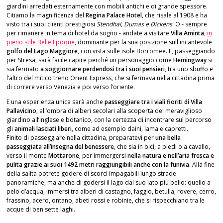
giardini arredati esternamente con mobili antichi e di grande spessore.
Citiamo la magnificenza del
Regina Palace Hotel
, che risale al 1908 e ha
visto tra i suoi clienti prestigiosi
Stendhal, Dumas e Dickens
. O - sempre
per rimanere in tema di hotel da sogno - andate a visitare
Villa Aminta
,
in
pieno stile Belle Epoque
, dominante per la sua posizione sull'incantevole
golfo del Lago Maggiore
, con vista sulle isole Borromee. E, passeggiando
per Stresa, sarà facile capire perché un personaggio come
Hemingway
si
sia fermato
a soggiornare perdendosi tra i suoi pensieri
, tra uno sbuffo e
l’altro del mitico treno Orient Express, che si fermava nella cittadina prima
di correre verso Venezia e poi verso l’oriente.
E una esperienza unica sarà anche
passeggiare tra i viali fioriti di Villa
Pallavicino
, all’ombra di alberi secolari alla scoperta del meraviglioso
giardino all’inglese e botanico, con la certezza di incontrare sul percorso
gli
animali lasciati liberi
, come ad esempio daini, lama e capretti.
Finito di passeggiare nella cittadina, preparatevi per
una bella
passeggiata all’insegna del benessere
, che sia in bici, a piedi o a cavallo,
verso il monte
Mottarone
, per immergersi
nella natura e nell’aria fresca e
pulita grazie ai suoi 1492 metri raggiungibili anche con la funivia
. Alla fine
della salita potrete godere di scorci impagabili lungo strade
panoramiche, ma anche di godersi il lago dal suo lato più bello: quello a
pelo d’acqua, immersi tra alberi di castagno, faggio, betulla, rovere, cerro,
frassino, acero, ontano, abeti rossi e robinie, che si rispecchiano tra le
acque di ben sette laghi.