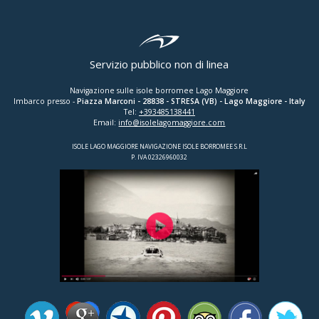
Servizio pubblico non di linea
Navigazione sulle isole borromee Lago Maggiore
Imbarco presso -
Piazza Marconi
-
28838
-
STRESA (VB)
- Lago Maggiore - Italy
Tel:
+393485138441
Email:
info@isolelagomaggiore.com
ISOLE LAGO MAGGIORE NAVIGAZIONE ISOLE BORROMEE S.R.L
P. IVA 02326960032