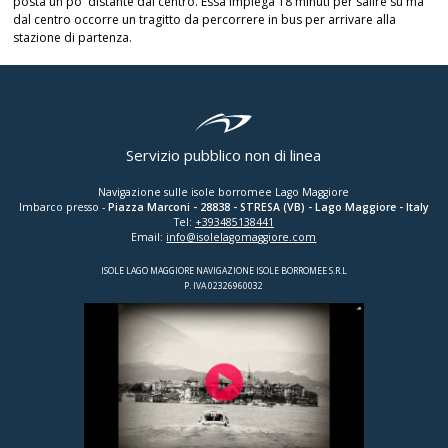
posta un po' distante dal centro. Essa impiega 18 minuti per salire su ma
dal centro occorre un tragitto da percorrere in bus per arrivare alla
stazione di partenza.
Servizio pubblico non di linea
Navigazione sulle isole borromee Lago Maggiore
Imbarco presso -
Piazza Marconi
-
28838
-
STRESA (VB)
- Lago Maggiore - Italy
Tel:
+393485138441
Email:
info@isolelagomaggiore.com
ISOLE LAGO MAGGIORE NAVIGAZIONE ISOLE BORROMEE S.R.L
P. IVA 02326960032