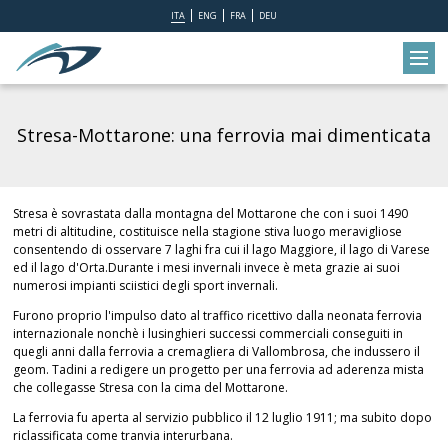
ITA
ENG
FRA
DEU
Stresa-Mottarone: una ferrovia mai dimenticata
Stresa è sovrastata dalla montagna del Mottarone che con i suoi 1490
metri di altitudine, costituisce nella stagione stiva luogo meravigliose
consentendo di osservare 7 laghi fra cui il lago Maggiore, il lago di Varese
ed il lago d'Orta.Durante i mesi invernali invece è meta grazie ai suoi
numerosi impianti sciistici degli sport invernali.
Furono proprio l'impulso dato al traffico ricettivo dalla neonata ferrovia
internazionale nonchè i lusinghieri successi commerciali conseguiti in
quegli anni dalla ferrovia a cremagliera di Vallombrosa, che indussero il
geom. Tadini a redigere un progetto per una ferrovia ad aderenza mista
che collegasse Stresa con la cima del Mottarone.
La ferrovia fu aperta al servizio pubblico il 12 luglio 1911; ma subito dopo
riclassificata come tranvia interurbana.