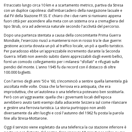
Il tracciato lungo circa 10 km e a scartamento metrico, partiva da Stresa
con un duplice capolinea: dall'imbarcadero della navigazione lacuale e
dal FV della Stazione FF.SS. E' chiaro che i due rami si riunivano appena
fuori città per ascendere alla meta con un sistema ora a cremagliera del
tipo Strub, ora ad aderenza naturale secondo l'acclività del percorso.
Dopo una partenza stentata a causa della concomitante Prima Guerra
Mondiale, l'esercizio riuscì a mantenersi non in rosso tra le due guerre:
gestione accorta dovuta un pò al traffico locale, un pò a quello turistico.
Per paradosso ebbe un'apprezzabile incremento durante la Seconda
Guerra. Infatti non avendo subito danni apprezzabili dagli eventi bellici,
fornì un comodo collegamento per i milanesi "sfollati" e rifugiati sulle
pendici del monte. L'anno 1945 fu da record con il distacco di oltre
100.000 biglietti.
Con l'arrivo degli anni '50 e '60, s'incominciò a sentire quella lamentela già
ascoltata mille volte. Ossia che la ferrovia era antiquata, che era
improduttiva, che un'autolinea o una teleferica potevano ben sostituirla.
Però con un'aggravante: quella che i governanti locali dell'epoca
avrebbero avuto tanti esempi dalla adiacente Svizzera sul come rilanciare
e gestire una ferrovia turistica. La storia purtroppo non andò
diversamente da altri luoghi e così l'autunno del 1962 fu posta la parola
fine alla Stresa-Mottarone.
Oggi il servizio viene espletato da una teleferica la cui stazione inferiore è