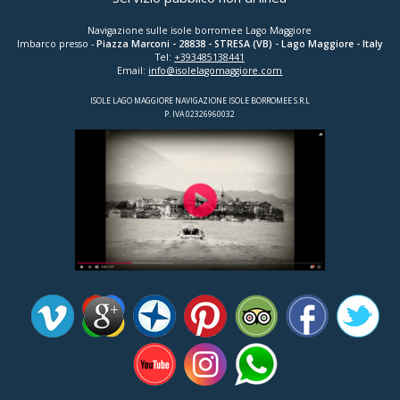
Navigazione sulle isole borromee Lago Maggiore
Imbarco presso -
Piazza Marconi
-
28838
-
STRESA (VB)
- Lago Maggiore - Italy
Tel:
+393485138441
Email:
info@isolelagomaggiore.com
ISOLE LAGO MAGGIORE NAVIGAZIONE ISOLE BORROMEE S.R.L
P. IVA 02326960032