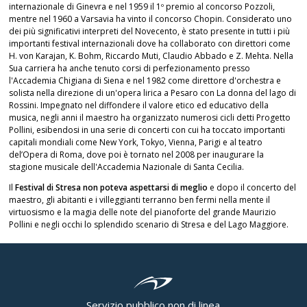
internazionale di Ginevra e nel 1959 il 1º premio al concorso Pozzoli,
mentre nel 1960 a Varsavia ha vinto il concorso Chopin. Considerato uno
dei più significativi interpreti del Novecento, è stato presente in tutti i più
importanti festival internazionali dove ha collaborato con direttori come
H. von Karajan, K. Bohm, Riccardo Muti, Claudio Abbado e Z. Mehta. Nella
Sua carriera ha anche tenuto corsi di perfezionamento presso
l'Accademia Chigiana di Siena e nel 1982 come direttore d'orchestra e
solista nella direzione di un'opera lirica a Pesaro con La donna del lago di
Rossini. Impegnato nel diffondere il valore etico ed educativo della
musica, negli anni il maestro ha organizzato numerosi cicli detti Progetto
Pollini, esibendosi in una serie di concerti con cui ha toccato importanti
capitali mondiali come New York, Tokyo, Vienna, Parigi e al teatro
del’Opera di Roma, dove poi è tornato nel 2008 per inaugurare la
stagione musicale dell'Accademia Nazionale di Santa Cecilia.
Il
Festival di Stresa non poteva aspettarsi di meglio
e dopo il concerto del
maestro, gli abitanti e i villeggianti terranno ben fermi nella mente il
virtuosismo e la magia delle note del pianoforte del grande Maurizio
Pollini e negli occhi lo splendido scenario di Stresa e del Lago Maggiore.
Servizio pubblico non di linea