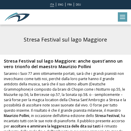
ITA
ENG
FRA
DEU
Stresa Festival sul lago Maggiore
Stresa Festival sul lago Maggiore: anche quest’anno un
vero trionfo del maestro Maurizio Pollini
Saranno i Suoi 77 anni ottimamente portati, sarà che i grandi pianisti non
invecchiano come tutti noi, perché dalla loro parte hanno il grande
antidoto della musica, sarà che il suo ultimo album (Deutsche
Grammophone) è composto da brani di Chopin come i Notturni op.55, le
Mazurke op.56, la Berceuse op.57, la Sonata op.58. o - semplicemente –
sarà forse per la magica location della Chiesa Sant'Ambrogio a Stresa e la
possibilità di ascoltare note soavi suonate dal vivo. O forse per tutto
questo insieme. Il risultato è che il grande pianista milanese, il maestro
Maurizio Pollini
, in occasione dell’ultima edizione dello
Stresa Festival
, ha
incantato tutti con le sue note di pianoforte. Il pubblico presente accorso
per
ascoltare e ammirare la leggerezza delle dita sui tasti
è rimasto