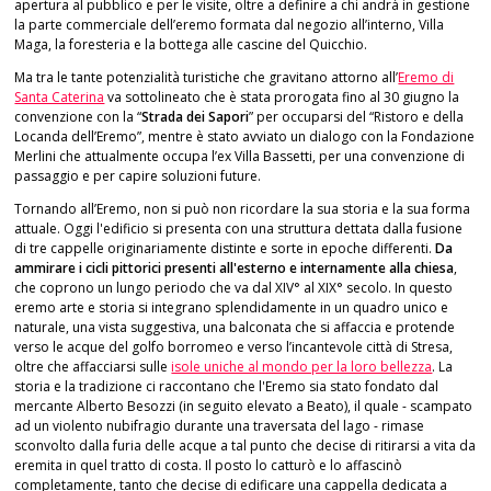
apertura al pubblico e per le visite, oltre a definire a chi andrà in gestione
la parte commerciale dell’eremo formata dal negozio all’interno, Villa
Maga, la foresteria e la bottega alle cascine del Quicchio.
Ma tra le tante potenzialità turistiche che gravitano attorno all’
Eremo di
Santa Caterina
va sottolineato che è stata prorogata fino al 30 giugno la
convenzione con la “
Strada dei Sapori
” per occuparsi del “Ristoro e della
Locanda dell’Eremo”, mentre è stato avviato un dialogo con la Fondazione
Merlini che attualmente occupa l’ex Villa Bassetti, per una convenzione di
passaggio e per capire soluzioni future.
Tornando all’Eremo, non si può non ricordare la sua storia e la sua forma
attuale. Oggi l'edificio si presenta con una struttura dettata dalla fusione
di tre cappelle originariamente distinte e sorte in epoche differenti.
Da
ammirare i cicli pittorici presenti all'esterno e internamente alla chiesa
,
che coprono un lungo periodo che va dal XIV° al XIX° secolo. In questo
eremo arte e storia si integrano splendidamente in un quadro unico e
naturale, una vista suggestiva, una balconata che si affaccia e protende
verso le acque del golfo borromeo e verso l’incantevole città di Stresa,
oltre che affacciarsi sulle
isole uniche al mondo per la loro bellezza
. La
storia e la tradizione ci raccontano che l'Eremo sia stato fondato dal
mercante Alberto Besozzi (in seguito elevato a Beato), il quale - scampato
ad un violento nubifragio durante una traversata del lago - rimase
sconvolto dalla furia delle acque a tal punto che decise di ritirarsi a vita da
eremita in quel tratto di costa. Il posto lo catturò e lo affascinò
completamente, tanto che decise di edificare una cappella dedicata a