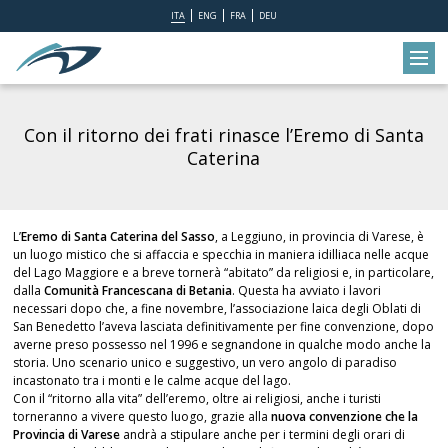
ITA
ENG
FRA
DEU
Con il ritorno dei frati rinasce l’Eremo di Santa
Caterina
L’
Eremo di Santa Caterina del Sasso
, a Leggiuno, in provincia di Varese, è
un luogo mistico che si affaccia e specchia in maniera idilliaca nelle acque
del Lago Maggiore e a breve tornerà “abitato” da religiosi e, in particolare,
dalla
Comunità Francescana di Betania
. Questa ha avviato i lavori
necessari dopo che, a fine novembre, l’associazione laica degli Oblati di
San Benedetto l’aveva lasciata definitivamente per fine convenzione, dopo
averne preso possesso nel 1996 e segnandone in qualche modo anche la
storia. Uno scenario unico e suggestivo, un vero angolo di paradiso
incastonato tra i monti e le calme acque del lago.
Con il “ritorno alla vita” dell’eremo, oltre ai religiosi, anche i turisti
torneranno a vivere questo luogo, grazie alla
nuova convenzione che la
Provincia di Varese
andrà a stipulare anche per i termini degli orari di