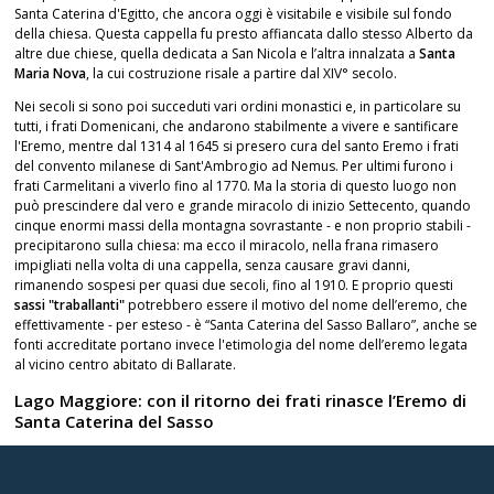
Santa Caterina d'Egitto, che ancora oggi è visitabile e visibile sul fondo
della chiesa. Questa cappella fu presto affiancata dallo stesso Alberto da
altre due chiese, quella dedicata a San Nicola e l’altra innalzata a
Santa
Maria Nova
, la cui costruzione risale a partire dal XIV° secolo.
Nei secoli si sono poi succeduti vari ordini monastici e, in particolare su
tutti, i frati Domenicani, che andarono stabilmente a vivere e santificare
l'Eremo, mentre dal 1314 al 1645 si presero cura del santo Eremo i frati
del convento milanese di Sant'Ambrogio ad Nemus. Per ultimi furono i
frati Carmelitani a viverlo fino al 1770. Ma la storia di questo luogo non
può prescindere dal vero e grande miracolo di inizio Settecento, quando
cinque enormi massi della montagna sovrastante - e non proprio stabili -
precipitarono sulla chiesa: ma ecco il miracolo, nella frana rimasero
impigliati nella volta di una cappella, senza causare gravi danni,
rimanendo sospesi per quasi due secoli, fino al 1910. E proprio questi
sassi "traballanti"
potrebbero essere il motivo del nome dell’eremo, che
effettivamente - per esteso - è “Santa Caterina del Sasso Ballaro”, anche se
fonti accreditate portano invece l'etimologia del nome dell’eremo legata
al vicino centro abitato di Ballarate.
Lago Maggiore: con il ritorno dei frati rinasce l’Eremo di
Santa Caterina del Sasso