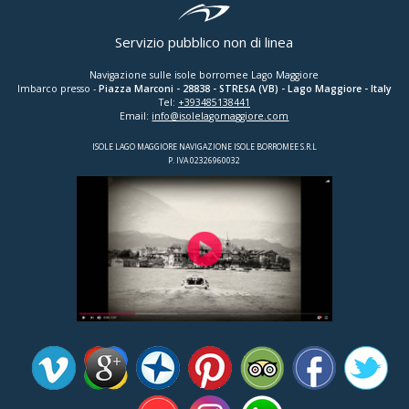
Servizio pubblico non di linea
Navigazione sulle isole borromee Lago Maggiore
Imbarco presso -
Piazza Marconi
-
28838
-
STRESA (VB)
- Lago Maggiore - Italy
Tel:
+393485138441
Email:
info@isolelagomaggiore.com
ISOLE LAGO MAGGIORE NAVIGAZIONE ISOLE BORROMEE S.R.L
P. IVA 02326960032