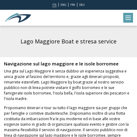
ITA
ENG
FRA
DEU
Lago Maggiore Boat e stresa service
Navigazione sul lago maggiore e le isole borromee
Una gita sul Lago Maggiore è senza dubbio un esperienza suggestiva e
unica grazie al fascino del territorio e, grazie agli itinerari proposti,
rimarrete esterefatti. Lago Maggiore by boat:grazie al nostro servizio
pubblico non di linea potrete visitare il golfo borromeo e le sue
famigerate isole borromee, l'isola bella, l'isola superiore dei pescatori e
l'isola madre.
Proponiamo itinerari e tour su tutto il lago maggiore sia per gruppi che
per famiglie o comitive studentesche. Disponiamo inoltre di una flotta
costituita da imbarcazioni fra le piu moderne ed in base alle vostre
esigenze siamo in grado di organizzare qualsiasi evento e gestire con la
massima flessibilità il servizio di navigazione. Il servizio pubblico non di
linea di navigazione sul lago maggiore e le isole borromee, sempre