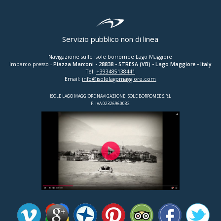
Servizio pubblico non di linea
Navigazione sulle isole borromee Lago Maggiore
Imbarco presso -
Piazza Marconi
-
28838
-
STRESA (VB)
- Lago Maggiore - Italy
Tel:
+393485138441
Email:
info@isolelagomaggiore.com
ISOLE LAGO MAGGIORE NAVIGAZIONE ISOLE BORROMEE S.R.L
P. IVA 02326960032