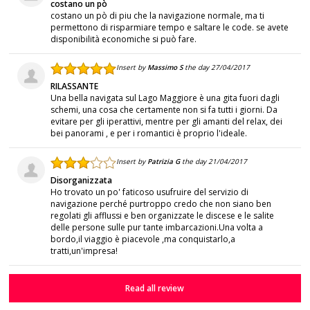
costano un pò
costano un pò di piu che la navigazione normale, ma ti
permettono di risparmiare tempo e saltare le code. se avete
disponibilità economiche si può fare.
Insert by
Massimo S
the day 27/04/2017
RILASSANTE
Una bella navigata sul Lago Maggiore è una gita fuori dagli
schemi, una cosa che certamente non si fa tutti i giorni. Da
evitare per gli iperattivi, mentre per gli amanti del relax, dei
bei panorami , e per i romantici è proprio l'ideale.
Insert by
Patrizia G
the day 21/04/2017
Disorganizzata
Ho trovato un po' faticoso usufruire del servizio di
navigazione perché purtroppo credo che non siano ben
regolati gli afflussi e ben organizzate le discese e le salite
delle persone sulle pur tante imbarcazioni.Una volta a
bordo,il viaggio è piacevole ,ma conquistarlo,a
tratti,un'impresa!
Read all review