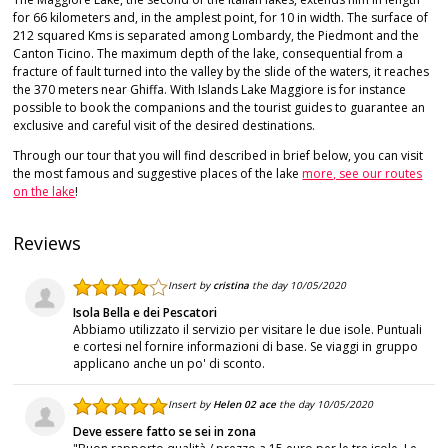
for 66 kilometers and, in the amplest point, for 10 in width. The surface of
212 squared Kms is separated among Lombardy, the Piedmont and the
Canton Ticino. The maximum depth of the lake, consequential from a
fracture of fault turned into the valley by the slide of the waters, it reaches
the 370 meters near Ghiffa. With Islands Lake Maggiore is for instance
possible to book the companions and the tourist guides to guarantee an
exclusive and careful visit of the desired destinations.
Through our tour that you will find described in brief below, you can visit
the most famous and suggestive places of the lake
more, see our routes
on the lake
!
Reviews
Insert by
cristina
the day 10/05/2020
Isola Bella e dei Pescatori
Abbiamo utilizzato il servizio per visitare le due isole. Puntuali
e cortesi nel fornire informazioni di base. Se viaggi in gruppo
applicano anche un po' di sconto.
Insert by
Helen 02 ace
the day 10/05/2020
Deve essere fatto se sei in zona