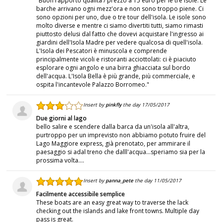
"Buon rapporto qualità / prezzo a 15 euro per le tre isole. Le
barche arrivano ogni mezz'ora e non sono troppo piene. Ci
sono opzioni per uno, due o tre tour dell'isola. Le isole sono
molto diverse e mentre ci siamo divertiti tutti, siamo rimasti
piuttosto delusi dal fatto che dovevi acquistare l'ingresso ai
giardini dell'Isola Madre per vedere qualcosa di quell'isola.
L'Isola dei Pescatori è minuscola e comprende
principalmente vicoli e ristoranti acciottolati: ci è piaciuto
esplorare ogni angolo e una birra ghiacciata sul bordo
dell'acqua. L'Isola Bella è più grande, più commerciale, e
ospita l'incantevole Palazzo Borromeo."
Insert by
pinkfly
the day 17/05/2017
Due giorni al lago
bello salire e scendere dalla barca da un'isola all'altra,
purtroppo per un imprevisto non abbiamo potuto fruire del
Lago Maggiore express, già prenotato, per ammirare il
paesaggio si adal treno che dalll'acqua...speriamo sia per la
prossima volta....
Insert by
panna_pete
the day 11/05/2017
Facilmente accessibile semplice
These boats are an easy great way to traverse the lack
checking out the islands and lake front towns. Multiple day
pass is great.