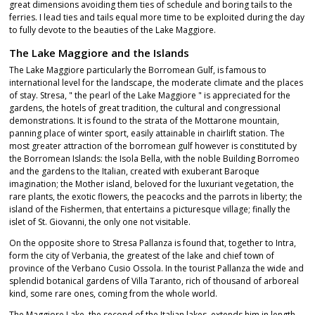
great dimensions avoiding them ties of schedule and boring tails to the
ferries. I lead ties and tails equal more time to be exploited during the day
to fully devote to the beauties of the Lake Maggiore.
The Lake Maggiore and the Islands
The Lake Maggiore particularly the Borromean Gulf, is famous to
international level for the landscape, the moderate climate and the places
of stay. Stresa, " the pearl of the Lake Maggiore " is appreciated for the
gardens, the hotels of great tradition, the cultural and congressional
demonstrations. It is found to the strata of the Mottarone mountain,
panning place of winter sport, easily attainable in chairlift station. The
most greater attraction of the borromean gulf however is constituted by
the Borromean Islands: the Isola Bella, with the noble Building Borromeo
and the gardens to the Italian, created with exuberant Baroque
imagination; the Mother island, beloved for the luxuriant vegetation, the
rare plants, the exotic flowers, the peacocks and the parrots in liberty; the
island of the Fishermen, that entertains a picturesque village; finally the
islet of St. Giovanni, the only one not visitable.
On the opposite shore to Stresa Pallanza is found that, together to Intra,
form the city of Verbania, the greatest of the lake and chief town of
province of the Verbano Cusio Ossola. In the tourist Pallanza the wide and
splendid botanical gardens of Villa Taranto, rich of thousand of arboreal
kind, some rare ones, coming from the whole world.
The Maggiore Lake, the second of the Italian lakes, extends him in length