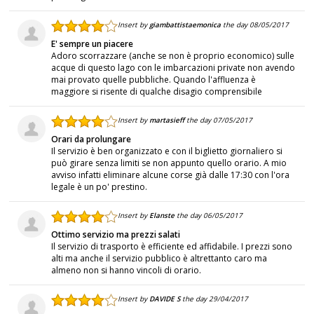
Insert by
giambattistaemonica
the day 08/05/2017
E' sempre un piacere
Adoro scorrazzare (anche se non è proprio economico) sulle
acque di questo lago con le imbarcazioni private non avendo
mai provato quelle pubbliche. Quando l'affluenza è
maggiore si risente di qualche disagio comprensibile
Insert by
martasieff
the day 07/05/2017
Orari da prolungare
Il servizio è ben organizzato e con il biglietto giornaliero si
può girare senza limiti se non appunto quello orario. A mio
avviso infatti eliminare alcune corse già dalle 17:30 con l'ora
legale è un po' prestino.
Insert by
Elanste
the day 06/05/2017
Ottimo servizio ma prezzi salati
Il servizio di trasporto è efficiente ed affidabile. I prezzi sono
alti ma anche il servizio pubblico è altrettanto caro ma
almeno non si hanno vincoli di orario.
Insert by
DAVIDE S
the day 29/04/2017