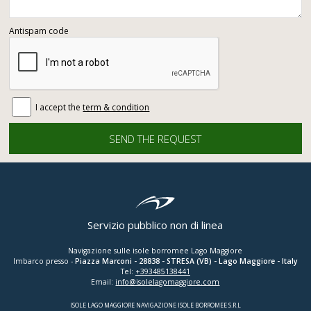
Antispam code
I accept the
term & condition
Servizio pubblico non di linea
Navigazione sulle isole borromee Lago Maggiore
Imbarco presso -
Piazza Marconi
-
28838
-
STRESA (VB)
- Lago Maggiore - Italy
Tel:
+393485138441
Email:
info@isolelagomaggiore.com
ISOLE LAGO MAGGIORE NAVIGAZIONE ISOLE BORROMEE S.R.L