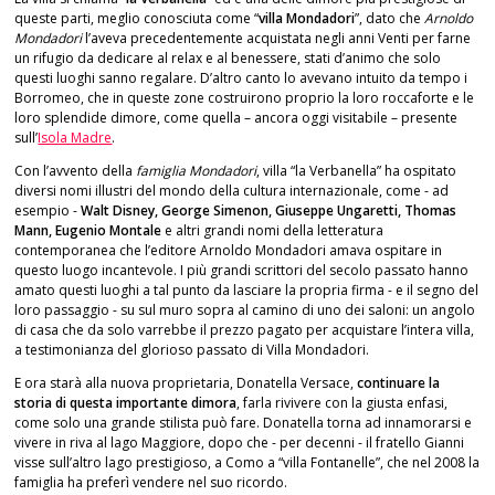
queste parti, meglio conosciuta come “
villa Mondadori
”, dato che
Arnoldo
Mondadori
l’aveva precedentemente acquistata negli anni Venti per farne
un rifugio da dedicare al relax e al benessere, stati d’animo che solo
questi luoghi sanno regalare. D’altro canto lo avevano intuito da tempo i
Borromeo, che in queste zone costruirono proprio la loro roccaforte e le
loro splendide dimore, come quella – ancora oggi visitabile – presente
sull’
Isola Madre
.
Con l’avvento della
famiglia Mondadori
, villa “la Verbanella” ha ospitato
diversi nomi illustri del mondo della cultura internazionale, come - ad
esempio -
Walt Disney, George Simenon, Giuseppe Ungaretti, Thomas
Mann, Eugenio Montale
e altri grandi nomi della letteratura
contemporanea che l’editore Arnoldo Mondadori amava ospitare in
questo luogo incantevole. I più grandi scrittori del secolo passato hanno
amato questi luoghi a tal punto da lasciare la propria firma - e il segno del
loro passaggio - su sul muro sopra al camino di uno dei saloni: un angolo
di casa che da solo varrebbe il prezzo pagato per acquistare l’intera villa,
a testimonianza del glorioso passato di Villa Mondadori.
E ora starà alla nuova proprietaria, Donatella Versace,
continuare la
storia di questa importante dimora
, farla rivivere con la giusta enfasi,
come solo una grande stilista può fare. Donatella torna ad innamorarsi e
vivere in riva al lago Maggiore, dopo che - per decenni - il fratello Gianni
visse sull’altro lago prestigioso, a Como a “villa Fontanelle”, che nel 2008 la
famiglia ha preferì vendere nel suo ricordo.