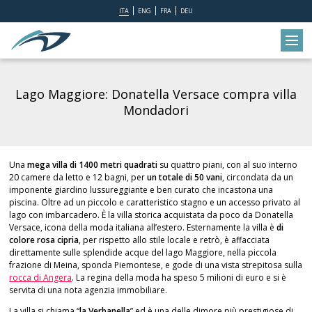
ITA
ENG
FRA
DEU
Lago Maggiore: Donatella Versace compra villa
Mondadori
Una
mega villa di 1400 metri quadrati
su quattro piani, con al suo interno
20 camere da letto e 12 bagni, per
un totale di 50 vani
, circondata da un
imponente giardino lussureggiante e ben curato che incastona una
piscina. Oltre ad un piccolo e caratteristico stagno e un accesso privato al
lago con imbarcadero. È la villa storica acquistata da poco da Donatella
Versace, icona della moda italiana all’estero. Esternamente la villa è
di
colore rosa cipria
, per rispetto allo stile locale e retrò, è affacciata
direttamente sulle splendide acque del lago Maggiore, nella piccola
frazione di Meina, sponda Piemontese, e gode di una vista strepitosa sulla
rocca di Angera
. La regina della moda ha speso 5 milioni di euro e si è
servita di una nota agenzia immobiliare.
La villa si chiama “
la Verbanella
” ed è una delle dimore più prestigiose di