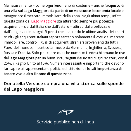
Ma naturalmente – come ogni fenomeno di costume – anche
l’acquisto di
una villa sul Lago Maggiore da parte di un vip scuote l’economia locale
e
rinvigorisce il mercato immobiliare della zona. Negli ultimi tempi, infatti,
questa zona del
Lago Maggiore
sta attirando sempre più potenziali
acquirenti – sia dall’Italia che dall’estero – attirati dalla bellezza e
dall’eleganza dei luoghi. Si pensi che - secondo le ultime analisi dei centri
studi - gli acquirenti Italiani rappresentano solamente il 25% del mercato
immobiliare, contro il 75% di acquirenti stranieri provenienti da tutti i
Paesi del mondo, in particolar modo da Germania, Inghilterra, Svizzera,
Russia e Francia. Solo per citare qualche numero: i tedeschi amano
le rive
del lago Maggiore per un buon 35%
, seguiti dai nostri cugini svizzeri, con il
25%, il Regno Unito al 15%. Numeri interessanti e importanti che devono
far capire ai rappresentanti politici ed istituzionali locali
l’importanza di
tenere vivo e alto il nome di queste zone
.
Donatella Versace compra una villa storica sulle sponde
del Lago Maggiore
Servizio pubblico non di linea