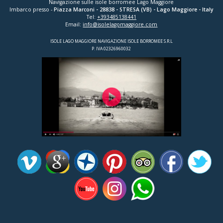
Navigazione sulle isole borromee Lago Maggiore
Imbarco presso -
Piazza Marconi
-
28838
-
STRESA (VB)
- Lago Maggiore - Italy
Tel:
+393485138441
Email:
info@isolelagomaggiore.com
ISOLE LAGO MAGGIORE NAVIGAZIONE ISOLE BORROMEE S.R.L
P. IVA 02326960032