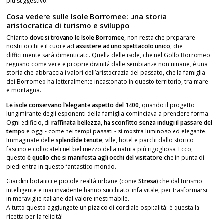
più suggestivo.
Cosa vedere sulle Isole Borromee: una storia
aristocratica di turismo e sviluppo
Chiarito
dove si trovano le Isole Borromee
, non resta che preparare i
nostri occhi e il cuore ad
assistere ad uno spettacolo unico
, che
difficilmente sarà dimenticato. Quella delle isole, che nel Golfo Borromeo
regnano come vere e proprie divinità dalle sembianze non umane, è una
storia che abbraccia i valori dell’aristocrazia del passato, che la famiglia
dei Borromeo ha letteralmente incastonato in questo territorio, tra mare
e montagna.
Le isole conservano l’elegante aspetto del 1400
, quando il progetto
lungimirante degli esponenti della famiglia cominciava a prendere forma.
Ogni edificio, di
raffinata bellezza
,
ha sconfitto senza indugi il passare del
tempo
e oggi - come nei tempi passati - si mostra luminoso ed elegante.
Immaginate delle
splendide tenute
, ville, hotel e parchi dallo storico
fascino e collocateli nel bel mezzo della natura più rigogliosa. Ecco,
questo
è quello che si manifesta agli occhi del visitatore
che in punta di
piedi entra in questo fantastico mondo.
Giardini botanici e piccole realtà urbane (come
Stresa
) che dal turismo
intelligente e mai invadente hanno succhiato linfa vitale, per trasformarsi
in meraviglie italiane dal valore inestimabile.
A tutto questo aggiungete un pizzico di cordiale ospitalità: è questa la
ricetta per la felicità!