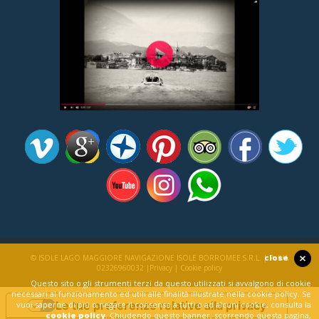
close
© ISOLE LAGO MAGGIORE NAVIGAZIONE ISOLE BORROMEE S.R.L. | P. IVA
02326960032 |
Privacy
|
Cookie policy
Questo sito o gli strumenti terzi da questo utilizzati si avvalgono di cookie
necessari al funzionamento ed utili alle finalità illustrate nella cookie policy. Se
Le tue preferenze relative alla privacy
vuoi saperne di piú o negare il consenso a tutti o ad alcuni cookie, consulta la
cookie policy
. Chiudendo questo banner, scorrendo questa pagina,