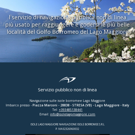
l servizio di navigazione pubblica non di linea
più usato per raggiungere e godersi le più belle
località del Golfo Borromeo del Lago Maggiore
Servizio pubblico non di linea
Navigazione sulle isole borromee Lago Maggiore
Imbarco presso -
Piazza Marconi
-
28838
-
STRESA (VB)
- Lago Maggiore - Italy
Tel:
+393485138441
Email:
info@isolelagomaggiore.com
ISOLE LAGO MAGGIORE NAVIGAZIONE ISOLE BORROMEE S.R.L
P. IVA 02326960032