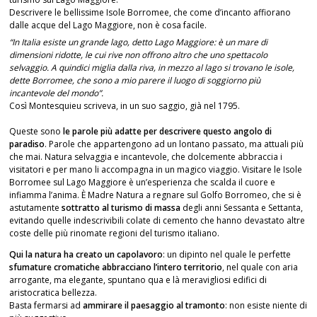
Descrivere le bellissime Isole Borromee, che come d’incanto affiorano
dalle acque del Lago Maggiore, non è cosa facile.
“In Italia esiste un grande lago, detto Lago Maggiore: è un mare di
dimensioni ridotte, le cui rive non offrono altro che uno spettacolo
selvaggio. A quindici miglia dalla riva, in mezzo al lago si trovano le isole,
dette Borromee, che sono a mio parere il luogo di soggiorno più
incantevole del mondo”.
Così Montesquieu scriveva, in un suo saggio, già nel 1795.
Queste sono
le parole più adatte per descrivere questo angolo di
paradiso
. Parole che appartengono ad un lontano passato, ma attuali più
che mai. Natura selvaggia e incantevole, che dolcemente abbraccia i
visitatori e per mano li accompagna in un magico viaggio. Visitare le Isole
Borromee sul Lago Maggiore è un’esperienza che scalda il cuore e
infiamma l’anima. È Madre Natura a regnare sul Golfo Borromeo, che si è
astutamente
sottratto al turismo di massa
degli anni Sessanta e Settanta,
evitando quelle indescrivibili colate di cemento che hanno devastato altre
coste delle più rinomate regioni del turismo italiano.
Qui la natura ha creato un capolavoro
: un dipinto nel quale le perfette
sfumature cromatiche abbracciano l’intero territorio
, nel quale con aria
arrogante, ma elegante, spuntano qua e là meravigliosi edifici di
aristocratica bellezza.
Basta fermarsi ad
ammirare il paesaggio al tramonto
: non esiste niente di