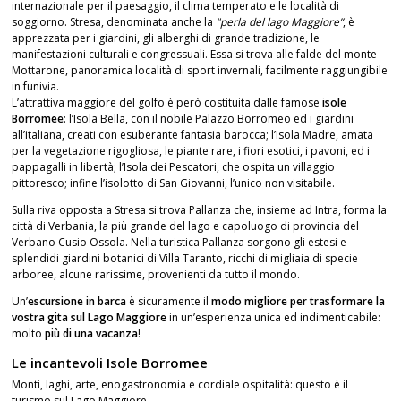
internazionale per il paesaggio, il clima temperato e le località di
soggiorno. Stresa, denominata anche la
"perla del lago Maggiore”
, è
apprezzata per i giardini, gli alberghi di grande tradizione, le
manifestazioni culturali e congressuali. Essa si trova alle falde del monte
Mottarone, panoramica località di sport invernali, facilmente raggiungibile
in funivia.
L’attrattiva maggiore del golfo è però costituita dalle famose
isole
Borromee
: l’Isola Bella, con il nobile Palazzo Borromeo ed i giardini
all’italiana, creati con esuberante fantasia barocca; l’Isola Madre, amata
per la vegetazione rigogliosa, le piante rare, i fiori esotici, i pavoni, ed i
pappagalli in libertà; l’Isola dei Pescatori, che ospita un villaggio
pittoresco; infine l’isolotto di San Giovanni, l’unico non visitabile.
Sulla riva opposta a Stresa si trova Pallanza che, insieme ad Intra, forma la
città di Verbania, la più grande del lago e capoluogo di provincia del
Verbano Cusio Ossola. Nella turistica Pallanza sorgono gli estesi e
splendidi giardini botanici di Villa Taranto, ricchi di migliaia di specie
arboree, alcune rarissime, provenienti da tutto il mondo.
Un’
escursione in barca
è sicuramente il
modo migliore per trasformare la
vostra gita sul Lago Maggiore
in un’esperienza unica ed indimenticabile:
molto
più di una vacanza
!
Le incantevoli Isole Borromee
Monti, laghi, arte, enogastronomia e cordiale ospitalità: questo è il
turismo sul Lago Maggiore.