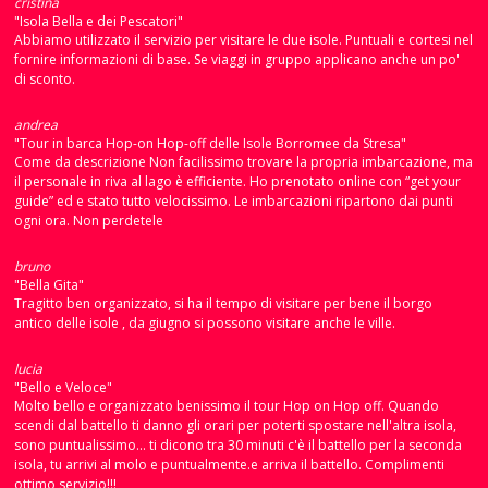
cristina
"Isola Bella e dei Pescatori"
Abbiamo utilizzato il servizio per visitare le due isole. Puntuali e cortesi nel
fornire informazioni di base. Se viaggi in gruppo applicano anche un po'
di sconto.
andrea
"Tour in barca Hop-on Hop-off delle Isole Borromee da Stresa"
Come da descrizione Non facilissimo trovare la propria imbarcazione, ma
il personale in riva al lago è efficiente. Ho prenotato online con “get your
guide” ed e stato tutto velocissimo. Le imbarcazioni ripartono dai punti
ogni ora. Non perdetele
bruno
"Bella Gita"
Tragitto ben organizzato, si ha il tempo di visitare per bene il borgo
antico delle isole , da giugno si possono visitare anche le ville.
lucia
"Bello e Veloce"
Molto bello e organizzato benissimo il tour Hop on Hop off. Quando
scendi dal battello ti danno gli orari per poterti spostare nell'altra isola,
sono puntualissimo... ti dicono tra 30 minuti c'è il battello per la seconda
isola, tu arrivi al molo e puntualmente.e arriva il battello. Complimenti
ottimo servizio!!!